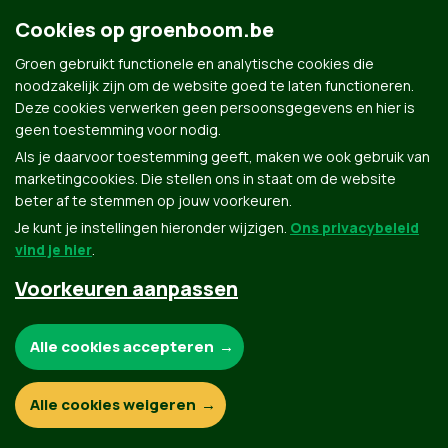
Cookies op groenboom.be
Groen gebruikt functionele en analytische cookies die
noodzakelijk zijn om de website goed te laten functioneren.
Deze cookies verwerken geen persoonsgegevens en hier is
Groen.be
geen toestemming voor nodig.
Als je daarvoor toestemming geeft, maken we ook gebruik van
marketingcookies. Die stellen ons in staat om de website
Contact
Privacybeleid
beter af te stemmen op jouw voorkeuren.
Je kunt je instellingen hieronder wijzigen.
Ons privacybeleid
© Copyright Groen 2026 | Gemaakt met
NationBuilder
| Gebouwd door
Tectonica
vind je hier
.
Voorkeuren aanpassen
Noodzakelijke cookies:
Alle cookies accepteren
Functionele en analytische cookies:
Alle cookies weigeren