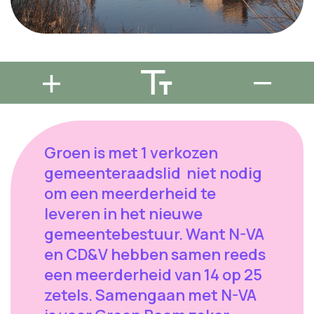
Groen is met 1 verkozen
gemeenteraadslid niet nodig
om een meerderheid te
leveren in het nieuwe
gemeentebestuur. Want N-VA
en CD&V hebben samen reeds
een meerderheid van 14 op 25
zetels. Samengaan met N-VA