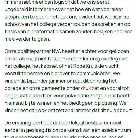
immers niet meer dan logisch dat we ons eerst
uitgebreid informeren over het hoe en wat vooraleer
uitspraken te doen. Het leek ons evident dat we dit in de
schoot van het college verder zouden bespreken en op
basis van alle informatie samen zouden bekijken hoe hier
mee verder te gaan.
Onze coalitiepartner NVA heeft er echter voor gekozen
om dit allemaal niet te doen en zonder enig overleg met
het college, het kabinet of het Rode Kruis de vlucht
vooruit te nemen en hierover te communiceren. We
vinden dit bijzonder jammer om dat dit onnodig het
college en onze gemeente onder druk zet en vooral tot
ongerustheid leidt en voor polarisatie zorgt. Daar heeft
niemand bij te winnen en het biedt geen oplossing. We
vinden het dan ook ontzettend jammer dat dit nu gebeurt.
De ervaring leert ook dat een lokaal bestuur er nooit
eerder in geslaagd is om de komst van een asielcentrum
te kunnen tegenhouden via juridische procedures of