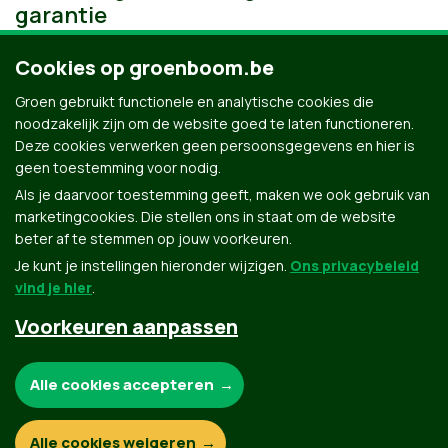
garantie
Cookies op groenboom.be
Groen gebruikt functionele en analytische cookies die
noodzakelijk zijn om de website goed te laten functioneren.
Deze cookies verwerken geen persoonsgegevens en hier is
geen toestemming voor nodig.
Als je daarvoor toestemming geeft, maken we ook gebruik van
marketingcookies. Die stellen ons in staat om de website
beter af te stemmen op jouw voorkeuren.
Je kunt je instellingen hieronder wijzigen.
Ons privacybeleid
vind je hier
.
Voorkeuren aanpassen
Groen.be
Noodzakelijke cookies:
Alle cookies accepteren
Contact
Privacybeleid
Functionele en analytische cookies:
Alle cookies weigeren