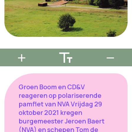
Groen Boom en CD&V
reageren op polariserende
pamflet van NVA Vrijdag 29
oktober 2021 kregen
burgemeester Jeroen Baert
(NVA) en schepen Tom de